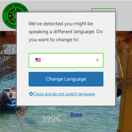
We've detected you might be
speaking a different language. Do
you want to change to:
Frisse lucht verblijf
Change Language
Close and do not switch language
van
Boek
399
€