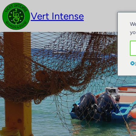
Vert Intense
Act
We
yo
S