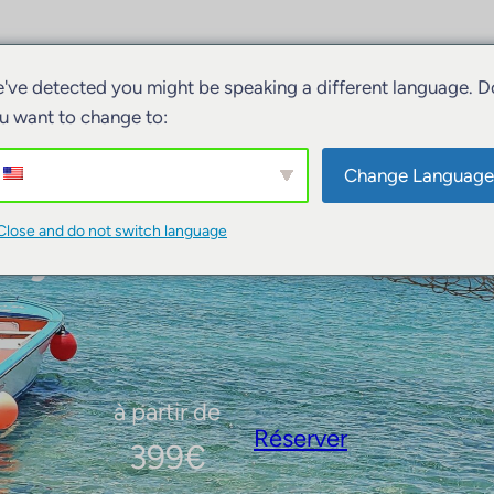
ivités
Hébergements
Bateaux
've detected you might be speaking a different language. D
u want to change to:
Change Language
éjour Pause Fraîche
Close and do not switch language
à partir de
Réserver
399
€