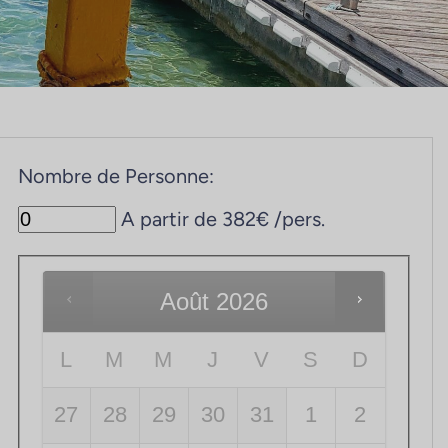
Nombre de Personne:
A partir de 382€ /pers.
Août
2026
L
M
M
J
V
S
D
27
28
29
30
31
1
2