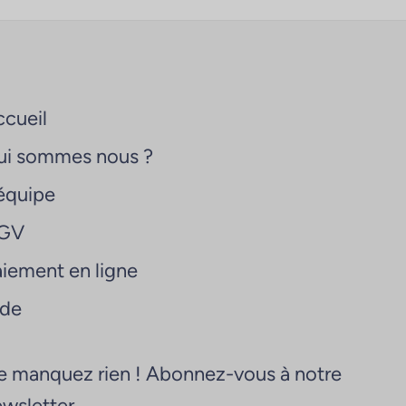
cueil
ui sommes nous ?
équipe
GV
iement en ligne
ide
 manquez rien ! Abonnez-vous à notre
wsletter