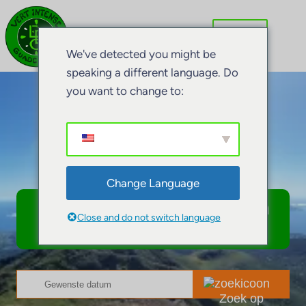
We've detected you might be
speaking a different language. Do
you want to change to:
Leef je
dromen....
Change Language
Boek je natuuractiviteiten
Close and do not switch language
in Guadeloupe
Zoek op