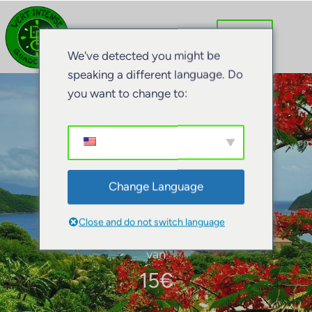
We've detected you might be
speaking a different language. Do
you want to change to:
EBO logo petten
Change Language
Close and do not switch language
van
15
€