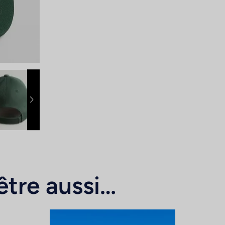
l
être aussi…