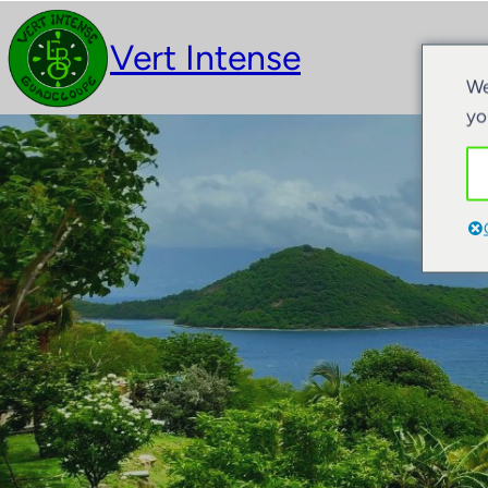
Vert Intense
Act
We
yo