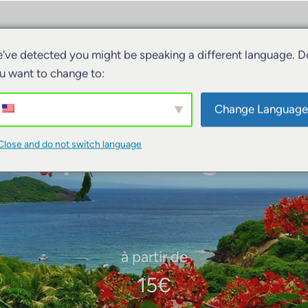
ivités
Hébergements
Bateaux
've detected you might be speaking a different language. D
u want to change to:
Change Language
Casquettes logo EB
Close and do not switch language
à partir de
15
€