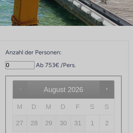
Anzahl der Personen:
Ab 753€ /Pers.
August
2026
M
D
M
D
F
S
S
27
28
29
30
31
1
2