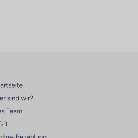
artseite
r sind wir?
as Team
GB
nline-Bezahlung