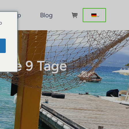
Shop
Blog
o
upe 9 Tage