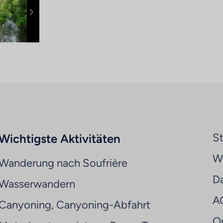
St
Wichtigste Aktivitäten
We
Wanderung nach Soufrière
D
Wasserwandern
A
Canyoning, Canyoning-Abfahrt
O