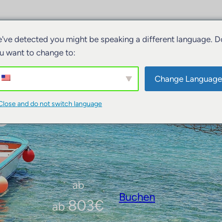
ivitäten
Unterkünfte
Boote
've detected you might be speaking a different language. D
u want to change to:
Change Language
en Freiheit Guadelo
Close and do not switch language
ab
Buchen
803
€
ab