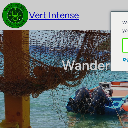
Vert Intense
Akt
We
yo
Wanderung