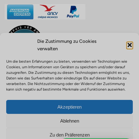
Die Zustimmung zu Cookies
verwalten
Um die besten Erfahrungen zu bieten, verwenden wir Technologien wie
Cookies, um Informationen von Geräten zu speichern und/oder darauf
zuzugreifen. Die Zustimmung zu diesen Technologien ermöglicht es uns,
Daten wie das Surfverhalten oder eindeutige IDs auf dieser Website zu
verarbeiten. Die Nichtzustimmung oder der Widerruf der Zustimmung
Reiseveranstalter ATOUT FRANCE Nr. IM971100004 - Haftpflicht
kann sich negativ auf bestimmte Merkmale und Funktionen auswirken.
für Reisebüros, Police Nr. 0210001756 - Outdoor-Aktivitäten Police
Nr. 0210001680 - Finanzielle Garantie APST ID: 91155
Akzeptieren
Datenschutzrichtlinie
Rechtliche Hinweise
Cookie-Richtlinie
Links
Ablehnen
Allgemeine Geschäftsbedingungen
Versicherung
Zu den Präferenzen
Gesetzliche Dokumente