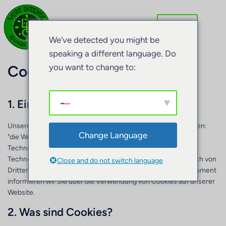
We've detected you might be
speaking a different language. Do
Cookie-Richtlinie (EU)
you want to change to:
1. Einleitung
Unsere Website,
https://www.vert-intense.com
(im Folgenden:
Change Language
"die Website") verwendet Cookies und andere verwandte
Technologien (der Einfachheit halber werden alle diese
Technologien als "Cookies" bezeichnet). Cookies werden auch von
Close and do not switch language
Dritten platziert, die wir beauftragt haben. Im folgenden Dokument
informieren wir Sie über die Verwendung von Cookies auf unserer
Website.
2. Was sind Cookies?