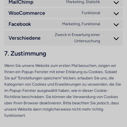
MailChimp
wordpress
Marketing, Statistik
Zustimmung
service
zum
WooCommerce
mailpoet
Funktional
Consent
Dienst
to
Facebook
mailchimp
Marketing, Funktional
Consent
service
to
woocommer
Zweck in Erwartung einer
Verschiedene
service
Consent
Untersuchung
facebook
to
7. Zustimmung
service
divers
Wenn Sie unsere Website zum ersten Mal besuchen, zeigen wir
Ihnen ein Popup-Fenster mit einer Erklärung zu Cookies. Sobald
Sie auf "Einstellungen speichern" klicken, erlauben Sie uns, die
Kategorien von Cookies und Erweiterungen zu verwenden, die Sie
im Popup-Fenster ausgewählt haben, wie in dieser Cookie-
Richtlinie beschrieben. Sie können die Verwendung von Cookies
über Ihren Browser deaktivieren. Bitte beachten Sie jedoch, dass
unsere Website dann möglicherweise nicht mehr richtig
funktioniert.