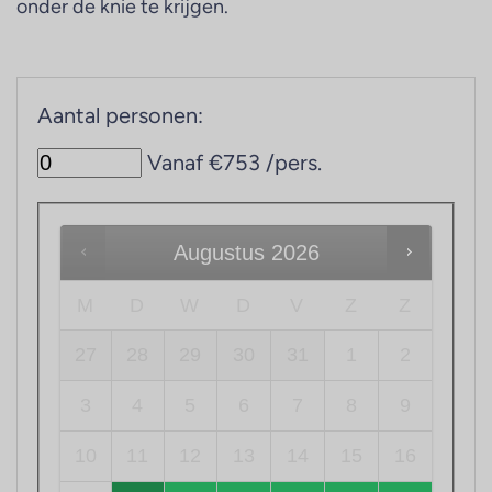
onder de knie te krijgen.
Aantal personen:
Vanaf €753 /pers.
Augustus
2026
M
D
W
D
V
Z
Z
27
28
29
30
31
1
2
3
4
5
6
7
8
9
10
11
12
13
14
15
16