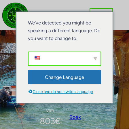
We've detected you might be
speaking a different language. Do
you want to change to:
Guadeloupe Vrijheid 9
dagen
Change Language
Close and do not switch language
van
Boek
803
€