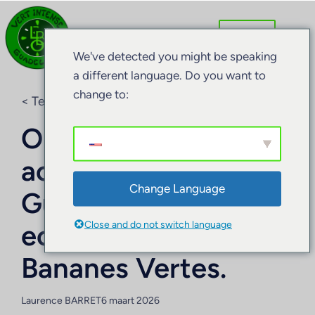
We've detected you might be speaking
a different language. Do you want to
change to:
< Terug naar de blog
Ongebruikelijke
accommodatie op
Change Language
Guadeloupe: de
Close and do not switch language
ecolodges Les
Bananes Vertes.
Laurence BARRET
6 maart 2026