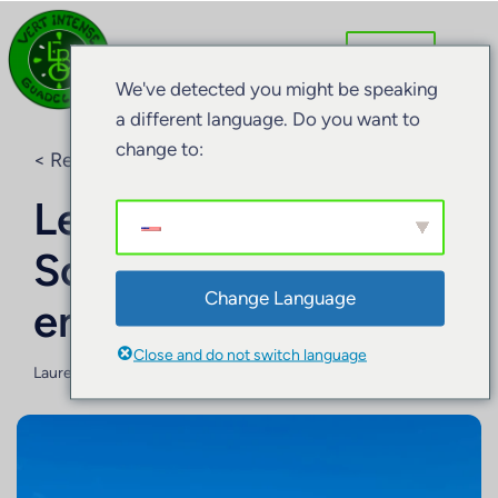
We've detected you might be speaking
a different language. Do you want to
change to:
< Retour au blog
Le volcan de la
Soufrière avec des
Change Language
enfants
Close and do not switch language
Laurence BARRET
15 septembre 2024