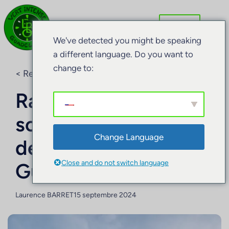
We've detected you might be speaking
a different language. Do you want to
change to:
< Retour au blog
Randonnée au
sommet du volcan
Change Language
de la Soufrière de
Close and do not switch language
Guadeloupe
Laurence BARRET
15 septembre 2024