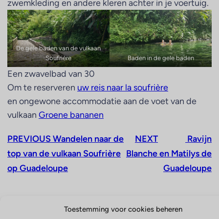
zwemkleding en andere kleren achter in je voertuig.
De gele baden van de vulkaan
Soufrière
Baden in de gele baden
Een zwavelbad van 30
Om te reserveren
uw reis naar la soufrière
en ongewone accommodatie aan de voet van de
vulkaan
Groene bananen
PREVIOUS
Wandelen naar de
NEXT
Ravijn
top van de vulkaan Soufrière
Blanche en Matilys de
op Guadeloupe
Guadeloupe
Toestemming voor cookies beheren