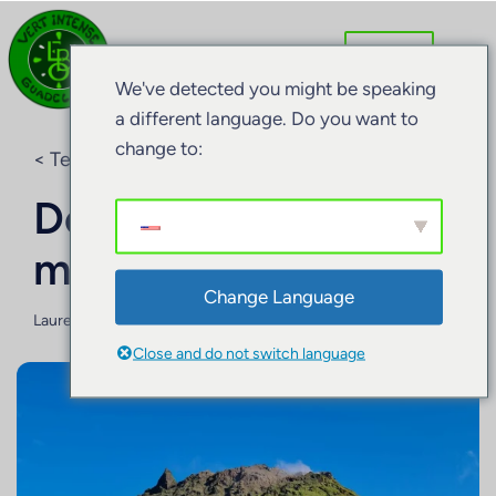
We've detected you might be speaking
a different language. Do you want to
change to:
< Terug naar de blog
De vulkaan Soufrière
met kinderen
Change Language
Laurence BARRET
15 september 2024
Close and do not switch language