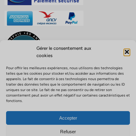
Gérer le consentement aux
cookies
Pour offrir les meilleures expériences, nous utilisons des technologies
telles que les cookies pour stocker et/ou accéder aux informations des
appareils. Le fait de consentir à ces technologies nous permettra de
traiter des données telles que le comportement de navigation ou les ID
uniques sur ce site. Le fait de ne pas consentir ou de retirer son
Opérateur de voyage ATOUT FRANCE n° IM971100004 –
consentement peut avoir un effet négatif sur certaines caractéristiques et
Responsabilité civile agent de voyage, police n° 0210001756 –
fonctions.
Activités outdoor police n° 0210001680 – Garantie financière APST
ID: 91155
Accepter
Politique de confidentialité
Mentions légales
Politique de cookies
Liens
Refuser