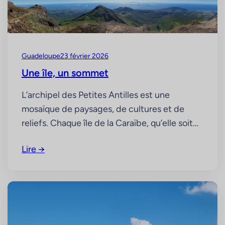
contrairement aux idées reçues, les
cyclones…
Guadeloupe
23 février 2026
Une île, un sommet
L’archipel des Petites Antilles est une
mosaïque de paysages, de cultures et de
reliefs. Chaque île de la Caraïbe, qu’elle soit
volcanique ou coralienne, possède son point
Lire →
culminant, un sommet emblématique qui
témoigne de son histoire géologique.
Découvrons ensemble les plus hauts
sommets de quelques îles caribéennes.
Guadeloupe – la Soufrière 1467 m
Surnommée la…