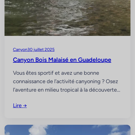
Canyon
30 juillet 2025
Canyon Bois Malaisé en Guadeloupe
Vous êtes sportif et avez une bonne
connaissance de l’activité canyoning ? Osez
l’aventure en milieu tropical à la découverte
du canyon Bois Malaisé en Guadeloupe. La
Lire →
marche d’approche Au petit matin nous
partons pour une marche de une heure
trente dans la forêt avec environ 300 de D+.
La forêt tropicale est, au milieu…