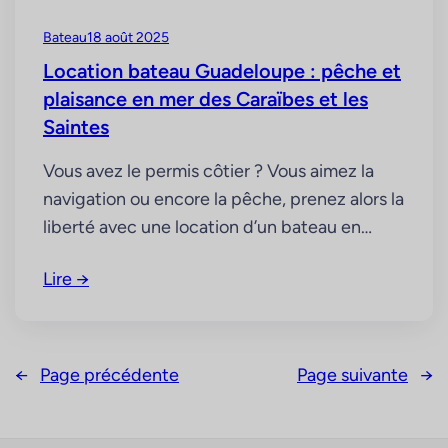
Bateau
18 août 2025
Location bateau Guadeloupe : pêche et
plaisance en mer des Caraïbes et les
Saintes
Vous avez le permis côtier ? Vous aimez la
navigation ou encore la pêche, prenez alors la
liberté avec une location d’un bateau en
Guadeloupe et découvrez la mer des
Lire →
Caraïbes le long de la Basse-Terre. La Basse-
Terre en Guadeloupe, côté mer des Caraïbes
La Basse-Terre coté mer : partez en Côte-
sous-le-Vent, pour une partie…
←
Page précédente
Page suivante
→