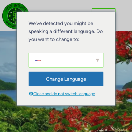
Aller
au
contenu
We've detected you might be
speaking a different language. Do
you want to change to:
Change Language
Close and do not switch language