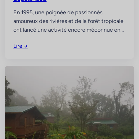
En 1995, une poignée de passionnés
amoureux des rivières et de la forêt tropicale
ont lancé une activité encore méconnue en
Guadeloupe : le canyoning. Vert-Intense est
Lire →
né de cette passion pour l’aventure en milieu
naturel, devenant rapidement un acteur
majeur du tourisme durable sur l’île. Grâce à
notre connaissance fine du territoire et à…