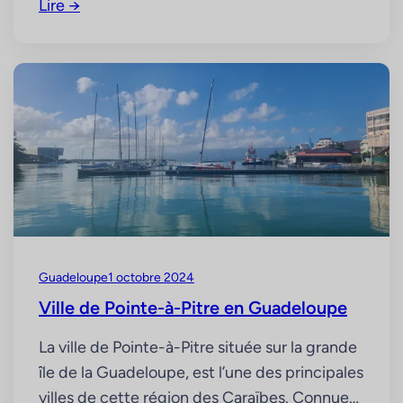
Lire →
déguisements et traditions, reflétant
l’identité riche et métissée de l’archipel. A
quelle date ? Le carnaval en Guadeloupe
débute généralement le 1er janvier avec le
bain en mer : le bain…
Guadeloupe
1 octobre 2024
Ville de Pointe-à-Pitre en Guadeloupe
La ville de Pointe-à-Pitre située sur la grande
île de la Guadeloupe, est l’une des principales
villes de cette région des Caraïbes. Connue