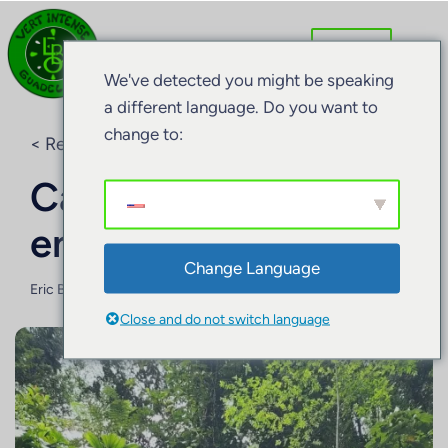
We've detected you might be speaking
a different language. Do you want to
change to:
< Retour au blog
Canyon Bois Malaisé
en Guadeloupe
Change Language
Eric BARRET
30 juillet 2025
Close and do not switch language