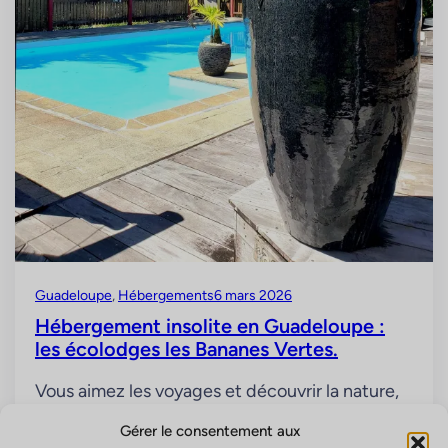
Guadeloupe
, 
Hébergements
6 mars 2026
Hébergement insolite en Guadeloupe :
les écolodges les Bananes Vertes.
Vous aimez les voyages et découvrir la nature,
la mer, les volcans et la forêt tropicale? Avez-
Gérer le consentement aux
vous pensé à la Guadeloupe avec ses plages