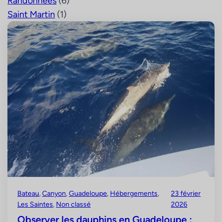
Randonnées
(6)
Saint Martin
(1)
Bateau
, 
Canyon
, 
Guadeloupe
, 
Hébergements
, 
23 février
Les Saintes
, 
Non classé
2026
Observer les dauphins en Guadeloupe :