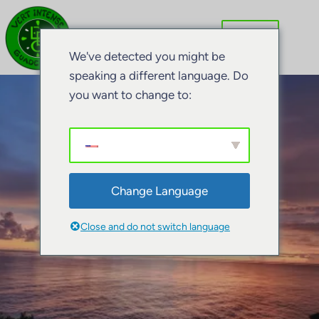
Aller
au
contenu
We've detected you might be
speaking a different language. Do
you want to change to:
Change Language
Close and do not switch language