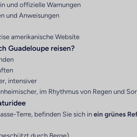
in und offizielle Warnungen
n und Anweisungen
äzise amerikanische Website
ch Guadeloupe reisen?
änden
nften
er, intensiver
n Einheimischer, im Rhythmus von Regen und So
aturidee
 Basse-Terre, befinden Sie sich in
ein grünes R
geschützt durch Berge)