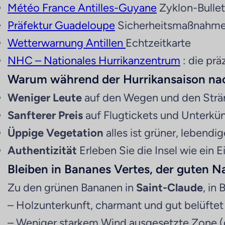
Météo France Antilles-Guyane
Zyklon-Bullet
Präfektur Guadeloupe
Sicherheitsmaßnahme
Wetterwarnung Antillen
Echtzeitkarte
NHC – Nationales Hurrikanzentrum
: die pr
Warum während der Hurrikansaison na
Weniger Leute
auf den Wegen und den Str
Sanfterer Preis
auf Flugtickets und Unterkü
Üppige Vegetation
alles ist grüner, lebendig
Authentizität
Erleben Sie die Insel wie ei
Bleiben in Bananes Vertes, der guten N
Zu den grünen Bananen in
Saint-Claude
, in
– Holzunterkunft, charmant und gut belüftet
– Weniger starkem Wind ausgesetzte Zone (