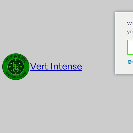
We
yo
Vert Intense
Akt