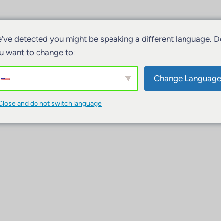
've detected you might be speaking a different language. D
u want to change to:
Change Language
Close and do not switch language
ivitäten
Unterkünfte
Boote