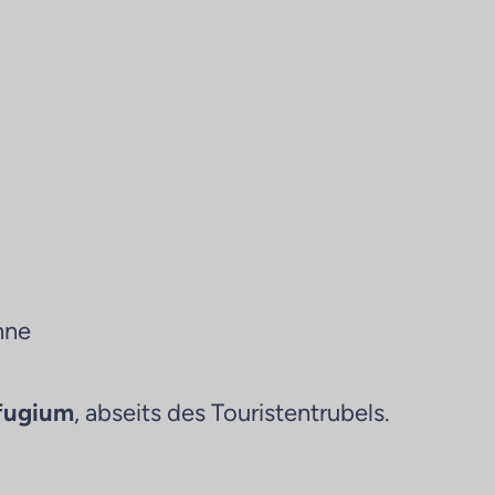
nne
efugium
, abseits des Touristentrubels.