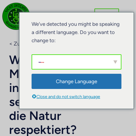
We've detected you might be speaking
a different language. Do you want to
change to:
< Zurück zum Blog
Wo kann man
Meeresschildkröten
Change Language
in Guadeloupe
Close and do not switch language
sehen, während man
die Natur
respektiert?