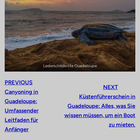
Lederschildkröte Guadeloupe
PREVIOUS
NEXT
Canyoning in
Küstenführerschein in
Guadeloupe:
Guadeloupe: Alles, was Sie
Umfassender
wissen müssen, um ein Boot
Leitfaden für
zu mieten.
Anfänger