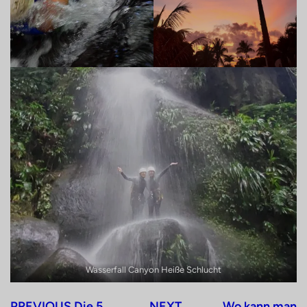
Wasserfall Canyon Heiße Schlucht
PREVIOUS
Die 5
NEXT
Wo kann man