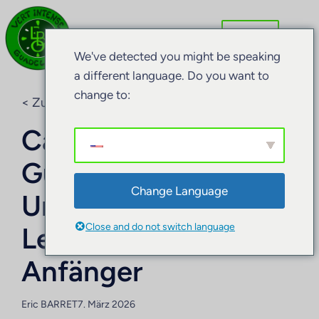
We've detected you might be speaking
a different language. Do you want to
change to:
< Zurück zum Blog
Canyoning in
Guadeloupe:
Change Language
Umfassender
Close and do not switch language
Leitfaden für
Anfänger
Eric BARRET
7. März 2026