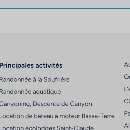
Ac
Principales activités
Q
Randonnée à la Soufrière
L’
Randonnée aquatique
C
Canyoning, Descente de Canyon
Pa
Location de bateau à moteur Basse-Terre
A
Location écolodges Saint-Claude