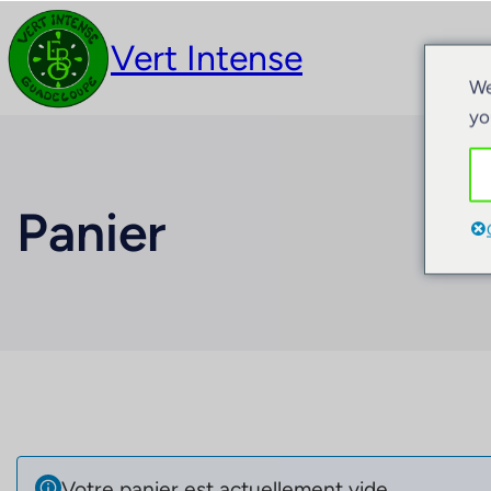
Vert Intense
Act
We
yo
Panier
Votre panier est actuellement vide.