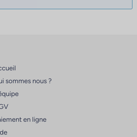
cueil
ui sommes nous ?
équipe
GV
iement en ligne
ide