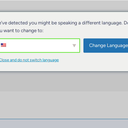
ivités
Hébergements
Bateaux
've detected you might be speaking a different language. D
u want to change to:
Change Language
Close and do not switch language