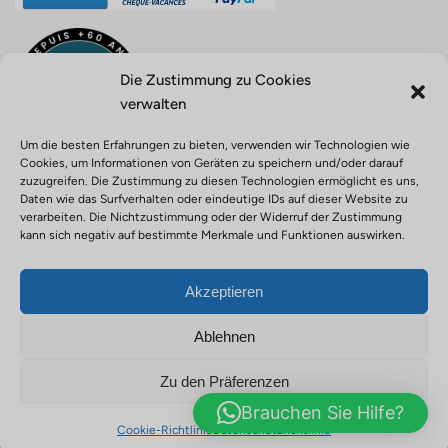
Die Zustimmung zu Cookies
verwalten
Um die besten Erfahrungen zu bieten, verwenden wir Technologien wie
Cookies, um Informationen von Geräten zu speichern und/oder darauf
zuzugreifen. Die Zustimmung zu diesen Technologien ermöglicht es uns,
Daten wie das Surfverhalten oder eindeutige IDs auf dieser Website zu
verarbeiten. Die Nichtzustimmung oder der Widerruf der Zustimmung
Reiseveranstalter ATOUT FRANCE Nr. IM971100004 - Haftpflicht
kann sich negativ auf bestimmte Merkmale und Funktionen auswirken.
für Reisebüros, Police Nr. 0210001756 - Outdoor-Aktivitäten Police
Nr. 0210001680 - Finanzielle Garantie APST ID: 91155
Akzeptieren
Datenschutzrichtlinie
Rechtliche Hinweise
Cookie-Richtlinie
Links
Ablehnen
Allgemeine Geschäftsbedingungen
Versicherung
Zu den Präferenzen
Gesetzliche Dokumente
Brauchen Sie Hilfe?
© 2023 VERT-INTENSE.
Erstellt von
ITGwada
Cookie-Richtlinie
Datenschutzrichtlinie