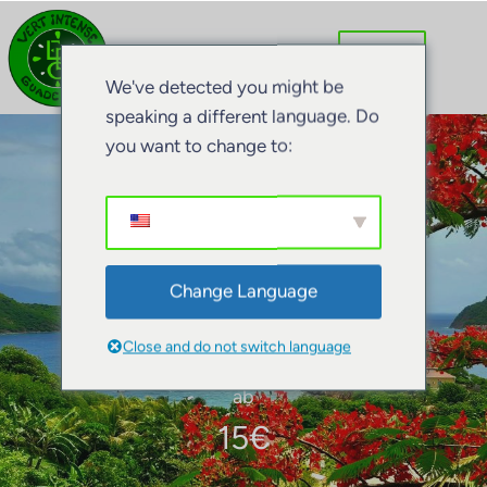
We've detected you might be
speaking a different language. Do
you want to change to:
Bob Logo EBO
Change Language
Close and do not switch language
ab
15
€