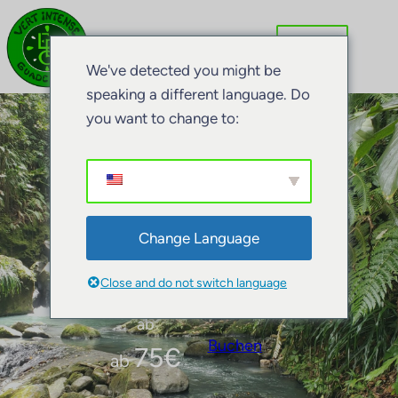
We've detected you might be
speaking a different language. Do
you want to change to:
Canyoning Vauchelet
Change Language
Close and do not switch language
ab
Buchen
75
€
ab