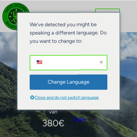
We've detected you might be
speaking a different language. Do
you want to change to:
Reizen op maat
Change Language
Close and do not switch language
van
Boek
380
€