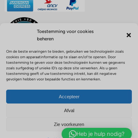
Toestemming voor cookies
beheren
Om de beste ervaringen te bieden, gebruiken we technologieën zoals
cookies om apparaatinformatie op te slaan en/of te openen. Door
toestemming te geven voor deze technologieën kunnen we gegevens
zoals surfgedrag of unieke ID's op deze site verwerken. Als u geen
toestemming geeft of uw toestemming intrekt, kan dit negatieve
gevolgen hebben voor bepaalde functies en kenmerken.
Opérateur de voyage ATOUT FRANCE n° IM971100004 –
Responsabilité civile agent de voyage, police n° 0210001756 –
Activités outdoor police n° 0210001680 – Garantie financière APST
Accepteer
ID: 91155
Privacybeleid
Juridische informatie
Cookiebeleid
Links
Afval
Algemene verkoopvoorwaarden
Verzekering
Zie voorkeuren
Juridische documenten
Heb je hulp nodig?
© 2023 VERT-INTENSE.
Gemaakt door
ITGwada