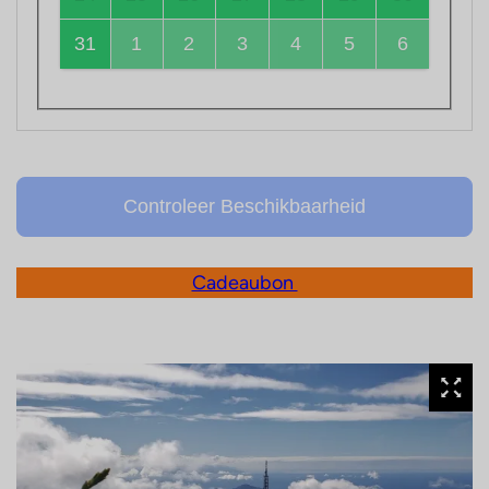
31
1
2
3
4
5
6
Controleer Beschikbaarheid
Cadeaubon