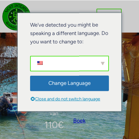
We've detected you might be
speaking a different language. Do
you want to change to:
Natuur Escale
Change Language
Close and do not switch language
van
Boek
110
€