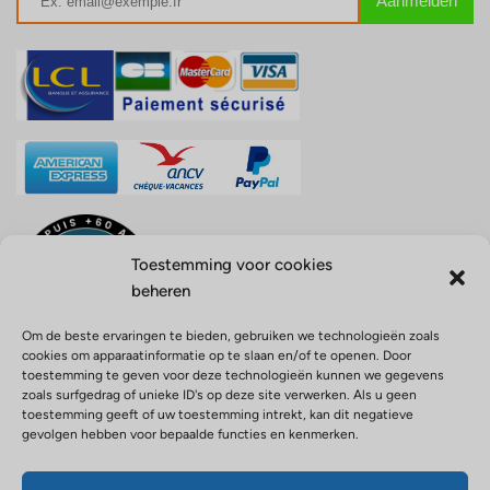
Toestemming voor cookies
beheren
Om de beste ervaringen te bieden, gebruiken we technologieën zoals
cookies om apparaatinformatie op te slaan en/of te openen. Door
toestemming te geven voor deze technologieën kunnen we gegevens
zoals surfgedrag of unieke ID's op deze site verwerken. Als u geen
toestemming geeft of uw toestemming intrekt, kan dit negatieve
gevolgen hebben voor bepaalde functies en kenmerken.
Opérateur de voyage ATOUT FRANCE n° IM971100004 –
Responsabilité civile agent de voyage, police n° 0210001756 –
Activités outdoor police n° 0210001680 – Garantie financière APST