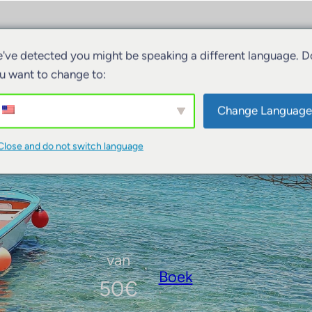
iviteiten
Accommodatie
Boten
've detected you might be speaking a different language. D
u want to change to:
Change Language
Cadeaubon
Close and do not switch language
van
Boek
50
€