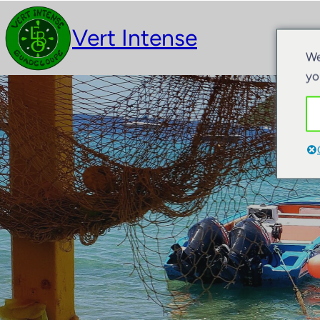
Vert Intense
Act
We
yo