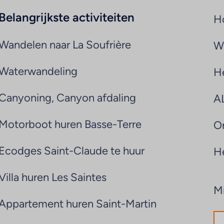
Belangrijkste activiteiten
H
Wandelen naar La Soufrière
Wi
Waterwandeling
H
Canyoning, Canyon afdaling
A
Motorboot huren Basse-Terre
On
Ecodges Saint-Claude te huur
H
Villa huren Les Saintes
Mi
Appartement huren Saint-Martin