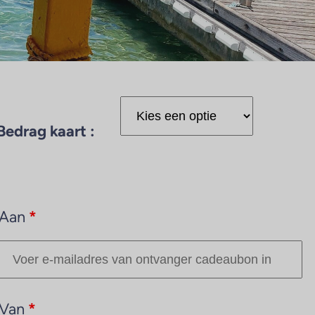
Bedrag kaart :
Aan
*
Van
*