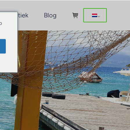
Boetiek
Blog
o