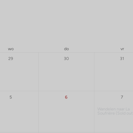
wo
do
vr
29
30
31
5
6
7
Wandelen naar La
Soufrière
(Sold out