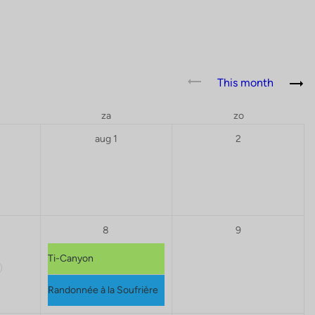
This month
za
zo
aug 1
2
8
9
Ti-Canyon
)
Randonnée à la Soufrière