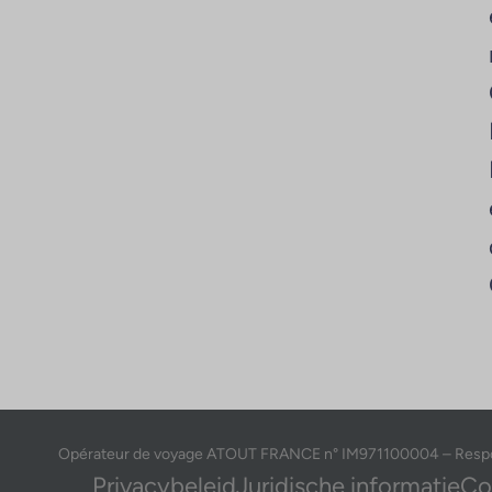
Opérateur de voyage ATOUT FRANCE n° IM971100004 – Responsab
Privacybeleid
Juridische informatie
Co