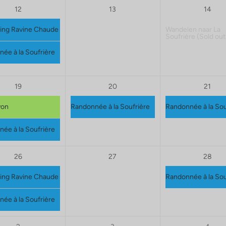
12
13
14
ing Ravine Chaude
Wandelen naar La
Soufrière
(Sold out
ée à la Soufrière
19
20
21
yon
Randonnée à la Soufrière
Randonnée à la Sou
ée à la Soufrière
26
27
28
ing Ravine Chaude
Randonnée à la Sou
ée à la Soufrière