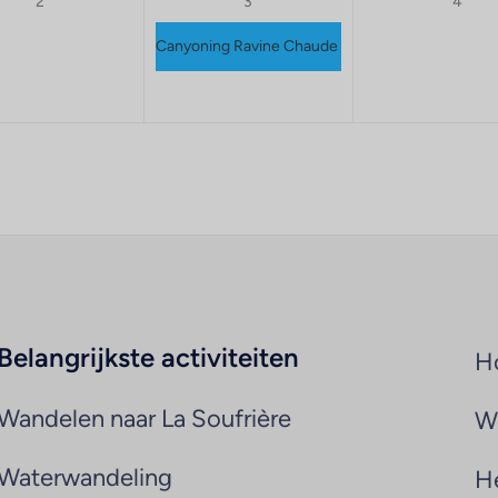
2
3
4
Canyoning Ravine Chaude
Belangrijkste activiteiten
H
Wandelen naar La Soufrière
Wi
Waterwandeling
H