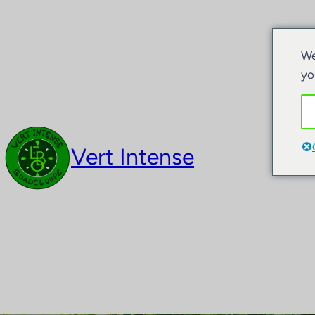
We
yo
Vert Intense
Act