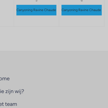
5
6
Canyoning Ravine Chaude
Canyoning Ravine Chaude
ome
e zijn wij?
et team