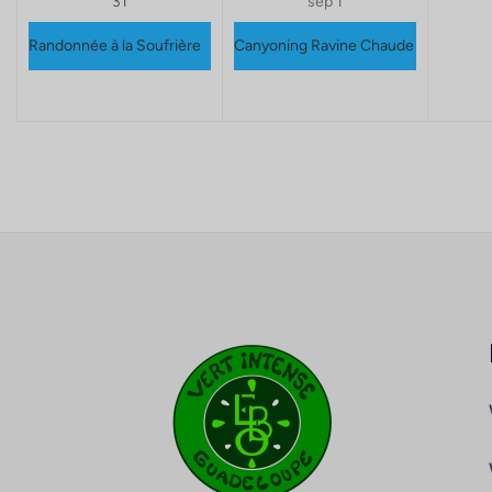
31
sep 1
Randonnée à la Soufrière
Canyoning Ravine Chaude