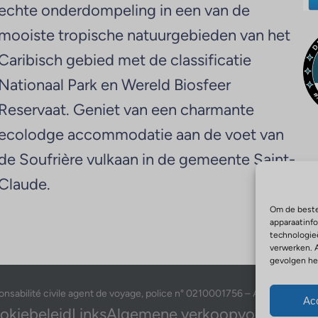
echte onderdompeling in een van de
mooiste tropische natuurgebieden van het
Caribisch gebied met de classificatie
Nationaal Park en Wereld Biosfeer
Reservaat. Geniet van een charmante
ecolodge accommodatie aan de voet van
de Soufrière vulkaan in de gemeente Saint-
Claude.
Om de beste
apparaatinf
technologie
verwerken. 
gevolgen he
ilité civile agent de voyage, police n° 0210001756 – Activités outdo
Ac
okiebeleid
Links
Algemene verkoopvoorwaard