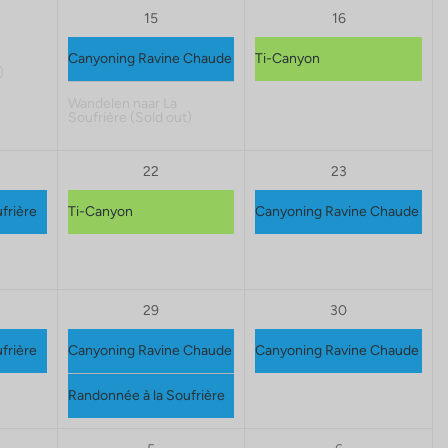
15
16
Canyoning Ravine Chaude
Ti-Canyon
)
Wandelen naar La
Soufrière
(Sold out)
22
23
frière
Ti-Canyon
Canyoning Ravine Chaude
29
30
frière
Canyoning Ravine Chaude
Canyoning Ravine Chaude
Randonnée à la Soufrière