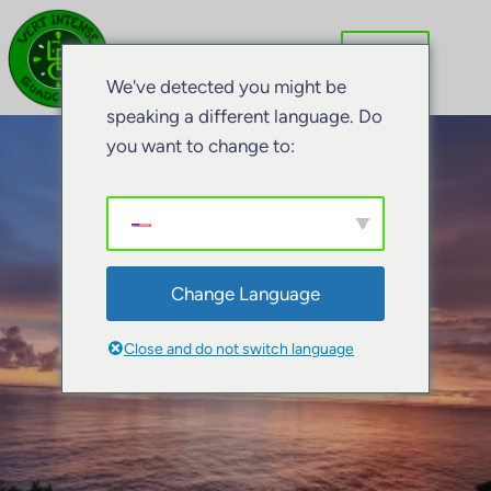
Ga
naar
de
We've detected you might be
inhoud
speaking a different language. Do
you want to change to:
Change Language
Close and do not switch language