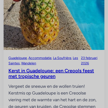
Guadeloupe
, 
Accommodatie
, 
La Soufrière
, 
Les
23 februari
Saintes
, 
Wandelen
2026
Kerst in Guadeloupe: een Creools feest
met tropische geuren
Vergeet de sneeuw en de wollen truien!
Kerstmis op Guadeloupe is een Creoolse
viering met de warmte van het hart en de zon,
de geuren van kruiden, de Creoolse stemmen