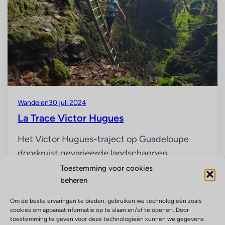
Wandelen
30 juli 2024
La Trace Victor Hugues
Het Victor Hugues-traject op Guadeloupe
doorkruist gevarieerde landschappen,
variërend van tropisch regenwoud tot oude
Toestemming voor cookies
beheren
suikerplantages, en biedt prachtige uitzichten
op de Caribische Zee. Het is een historisch pad
Om de beste ervaringen te bieden, gebruiken we technologieën zoals
op Guadeloupe dat wandelaars in staat stelt de
cookies om apparaatinformatie op te slaan en/of te openen. Door
toestemming te geven voor deze technologieën kunnen we gegevens
voetsporen te volgen van de voormalige