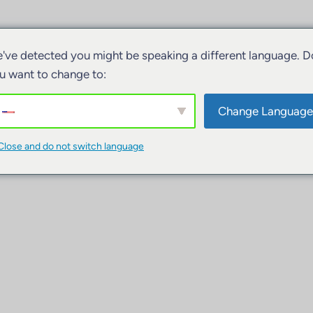
've detected you might be speaking a different language. D
u want to change to:
Change Language
Close and do not switch language
ivitäten
Unterkünfte
Boote