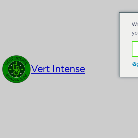
We
yo
Vert Intense
Akt