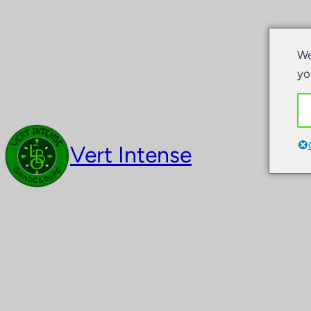
We
yo
Vert Intense
Akt