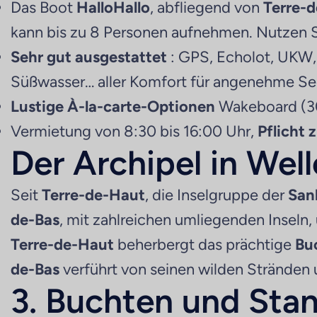
Das Boot
HalloHallo
, abfliegend von
Terre-
kann bis zu 8 Personen aufnehmen. Nutzen S
Sehr gut ausgestattet
: GPS, Echolot, UKW,
Süßwasser… aller Komfort für angenehme Se
Lustige À-la-carte-Optionen
Wakeboard (30
Vermietung von 8:30 bis 16:00 Uhr,
Pflicht
Der Archipel in Wel
Seit
Terre-de-Haut
, die Inselgruppe der
San
de-Bas
, mit zahlreichen umliegenden Inseln, 
Terre-de-Haut
beherbergt das prächtige
Bu
de-Bas
verführt von seinen wilden Stränden 
3. Buchten und Sta