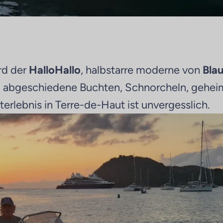
rd der
HalloHallo
, halbstarre moderne von
Bla
t
abgeschiedene Buchten, Schnorcheln, geheimn
rlebnis in Terre-de-Haut ist unvergesslich.