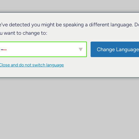
've detected you might be speaking a different language. D
u want to change to:
Change Language
Close and do not switch language
ivitäten
Unterkünfte
Boote