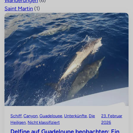
Wanderungen
(6)
Saint Martin
(1)
Schiff
, 
Canyon
, 
Guadeloupe
, 
Unterkünfte
, 
Die
23. Februar
Heiligen
, 
Nicht klassifiziert
2026
Delfine auf Guadeloupe beobachten: Ein