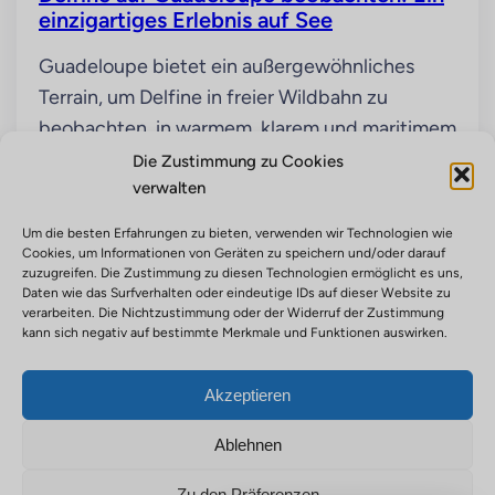
einzigartiges Erlebnis auf See
Guadeloupe bietet ein außergewöhnliches
Terrain, um Delfine in freier Wildbahn zu
beobachten, in warmem, klarem und maritimem
Leben reichen Gewässern. Vor der Küste der
Die Zustimmung zu Cookies
Côte-sous-le-Vent und ganz neu Terre-de-
verwalten
Haut tauchen diese Meeressäuger regelmäßig
Um die besten Erfahrungen zu bieten, verwenden wir Technologien wie
auf, manchmal in Gruppen von mehreren
Cookies, um Informationen von Geräten zu speichern und/oder darauf
zuzugreifen. Die Zustimmung zu diesen Technologien ermöglicht es uns,
Dutzend. Delfine in Guadeloupe zu
Daten wie das Surfverhalten oder eindeutige IDs auf dieser Website zu
beobachten ist ein einzigartiges Erlebnis, das
verarbeiten. Die Nichtzustimmung oder der Widerruf der Zustimmung
kann sich negativ auf bestimmte Merkmale und Funktionen auswirken.
viele begeistert…
Akzeptieren
Lesen Sie
→
Ablehnen
Zu den Präferenzen