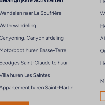
Belangrijkste activiteiten
H
Wandelen naar La Soufrière
Wi
Waterwandeling
H
Canyoning, Canyon afdaling
A
Motorboot huren Basse-Terre
On
Ecodges Saint-Claude te huur
H
Villa huren Les Saintes
Mi
Appartement huren Saint-Martin