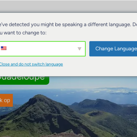
iviteiten
Accommodatie
Boten
've detected you might be speaking a different language. D
u want to change to:
Change Language
....
Close and do not switch language
 Guadeloupe
k op