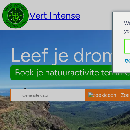
Vert Intense
Act
We
yo
Leef je dromen
Boek je natuuractiviteiten in
Zoe