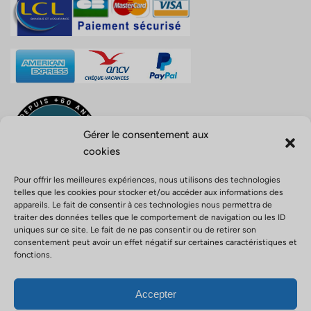
Gérer le consentement aux
cookies
Pour offrir les meilleures expériences, nous utilisons des technologies
telles que les cookies pour stocker et/ou accéder aux informations des
appareils. Le fait de consentir à ces technologies nous permettra de
traiter des données telles que le comportement de navigation ou les ID
uniques sur ce site. Le fait de ne pas consentir ou de retirer son
Opérateur de voyage ATOUT FRANCE n° IM971100004 –
consentement peut avoir un effet négatif sur certaines caractéristiques et
Responsabilité civile agent de voyage, police n° 0210001756 –
fonctions.
Activités outdoor police n° 0210001680 – Garantie financière APST
ID: 91155
Accepter
Politique de confidentialité
Mentions légales