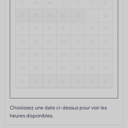
L
M
M
J
V
S
D
27
28
29
30
31
1
2
3
4
5
6
7
8
9
10
11
12
13
14
15
16
17
18
19
20
21
22
23
24
25
26
27
28
29
30
31
1
2
3
4
5
6
Choisissez une date ci-dessus pour voir les
heures disponibles.