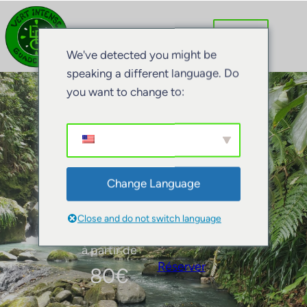
We've detected you might be
speaking a different language. Do
you want to change to:
Canyon Dufour
Change Language
Close and do not switch language
à partir de
Réserver
80
€