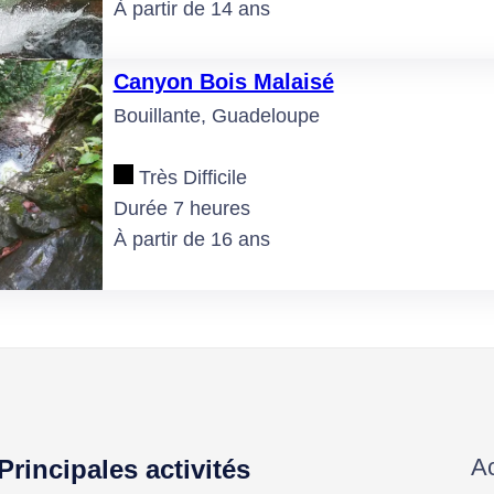
À partir de 14 ans
Canyon Bois Malaisé
Bouillante, Guadeloupe
Très Difficile
Durée 7 heures
À partir de 16 ans
Ac
Principales activités