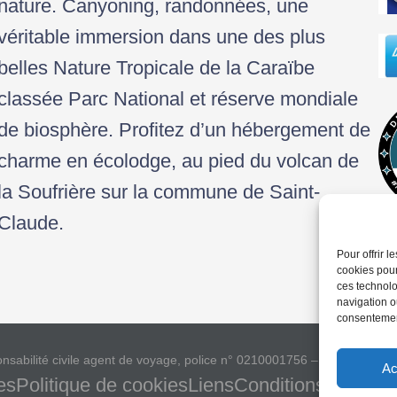
nature. Canyoning, randonnées, une
véritable immersion dans une des plus
belles Nature Tropicale de la Caraïbe
classée Parc National et réserve mondiale
de biosphère. Profitez d’un hébergement de
charme en écolodge, au pied du volcan de
la Soufrière sur la commune de Saint-
Claude.
Pour offrir 
cookies pour
ces technolo
navigation ou
consentement
lité civile agent de voyage, police n° 0210001756 – Activités outdo
Ac
es
Politique de cookies
Liens
Conditions général