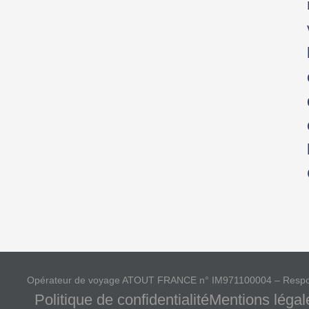
Opérateur de voyage ATOUT FRANCE n° IM971100004 – Responsabi
Politique de confidentialité
Mentions légal