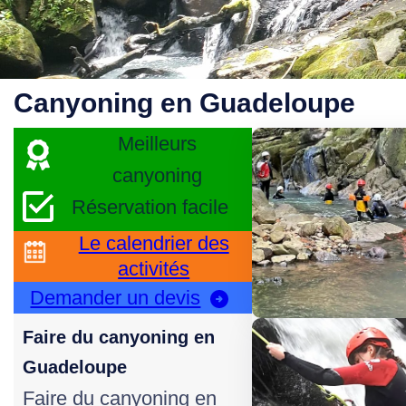
Canyoning en Guadeloupe
Meilleurs
canyoning
Réservation facile
Le calendrier des
activités
Demander un devis
Faire du canyoning en
Guadeloupe
Faire du canyoning en