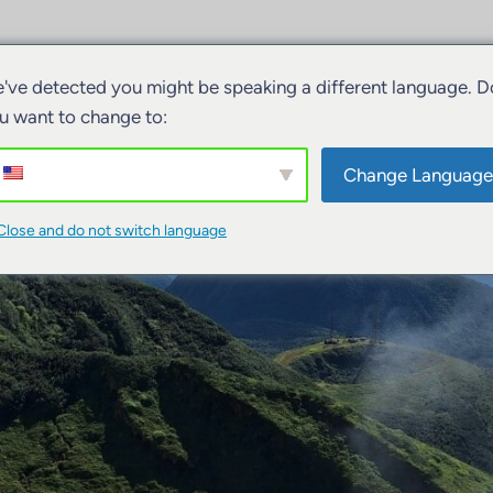
ivités
Hébergements
Bateaux
've detected you might be speaking a different language. D
u want to change to:
Change Language
Close and do not switch language