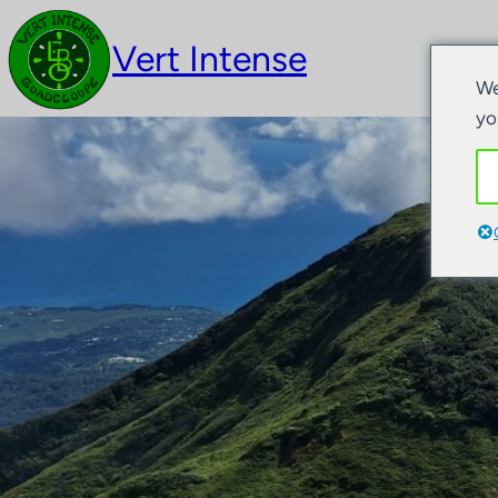
Vert Intense
Act
We
yo