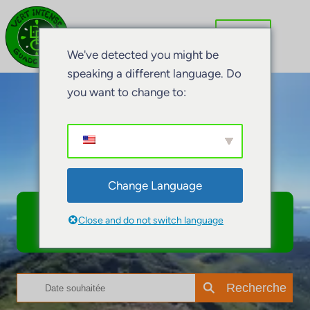
We've detected you might be
speaking a different language. Do
you want to change to:
Vivez vos
rêves….
Change Language
Réservez vos activités
Close and do not switch language
nature en Guadeloupe
Recherche