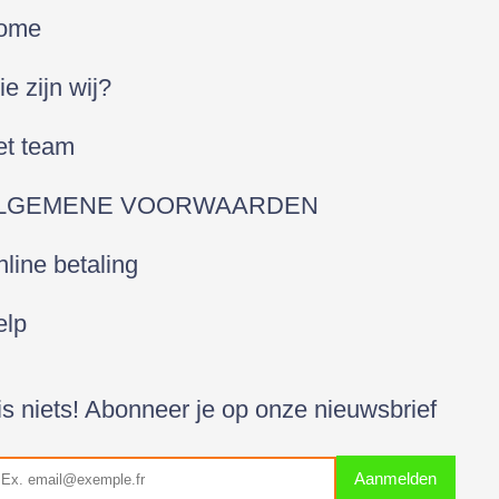
ome
e zijn wij?
et team
LGEMENE VOORWAARDEN
line betaling
elp
s niets! Abonneer je op onze nieuwsbrief