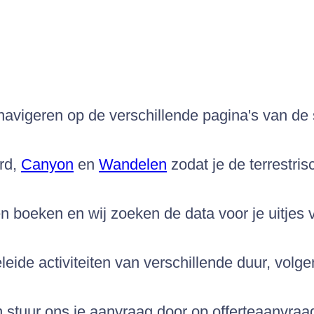
 navigeren op de verschillende pagina's van de 
rd,
Canyon
en
Wandelen
zodat je de terrestr
n boeken en wij zoeken de data voor je uitjes vo
leide activiteiten van verschillende duur, vol
n stuur ons je aanvraag door op offerteaanvraag