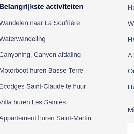
Belangrijkste activiteiten
H
Wandelen naar La Soufrière
Wi
Waterwandeling
H
Canyoning, Canyon afdaling
A
Motorboot huren Basse-Terre
On
Ecodges Saint-Claude te huur
H
Villa huren Les Saintes
Mi
Appartement huren Saint-Martin