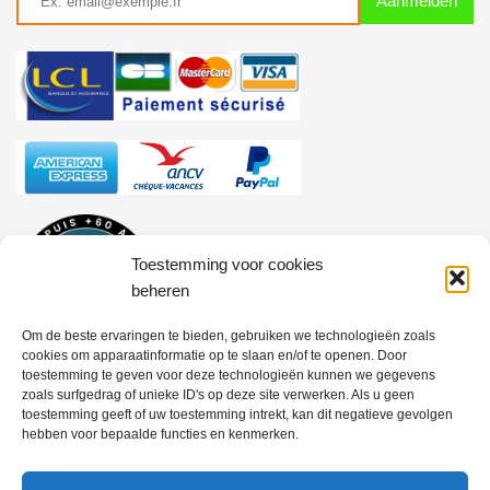
Toestemming voor cookies
beheren
Om de beste ervaringen te bieden, gebruiken we technologieën zoals
cookies om apparaatinformatie op te slaan en/of te openen. Door
toestemming te geven voor deze technologieën kunnen we gegevens
zoals surfgedrag of unieke ID's op deze site verwerken. Als u geen
toestemming geeft of uw toestemming intrekt, kan dit negatieve gevolgen
hebben voor bepaalde functies en kenmerken.
Opérateur de voyage ATOUT FRANCE n° IM971100004 –
Responsabilité civile agent de voyage, police n° 0210001756 –
Activités outdoor police n° 0210001680 – Garantie financière APST