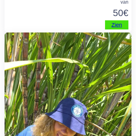
van
50
€
Zien