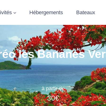
ivités
Hébergements
Bateaux
réo les Bananes Ver
à partir de
30
€