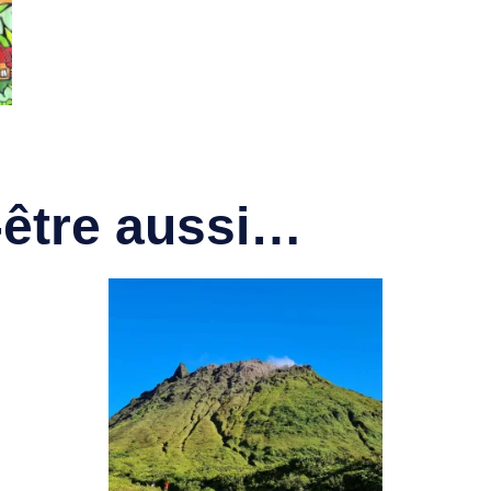
-être aussi…
t