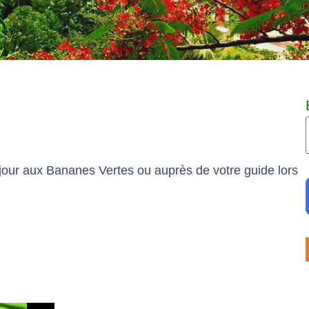
éjour aux Bananes Vertes ou auprès de votre guide lors
t
i
t