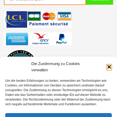
Die Zustimmung zu Cookies
verwalten
Um die besten Erfahrungen zu bieten, verwenden wir Technologien wie
Cookies, um Informationen von Geräten zu speichern und/oder darauf
zuzugreifen. Die Zustimmung zu diesen Technologien ermöglicht es uns,
Daten wie das Surfverhalten oder eindeutige IDs auf dieser Website zu
verarbeiten. Die Nichtzustimmung oder der Widerruf der Zustimmung kann
Reiseveranstalter ATOUT FRANCE Nr. IM971100004 - Haftpflicht
sich negativ auf bestimmte Merkmale und Funktionen auswirken.
für Reisebüros, Police Nr. 0210001756 - Outdoor-Aktivitäten Police
Nr. 0210001680 - Finanzielle Garantie APST ID: 91155