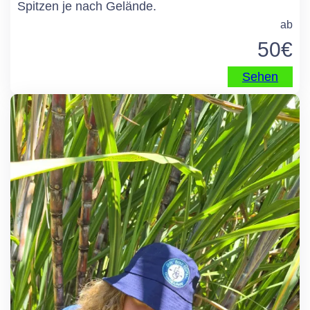
Spitzen je nach Gelände.
ab
50
€
Sehen